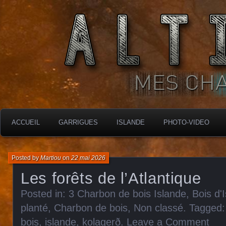
MES CHARBONNIÈRES
ALTIMARA
ACCUEIL
GARRIGUES
ISLANDE
PHOTO-VIDEO
Posted by
Martiou
on
22 mai 2026
Les forêts de l’Atlantique
Posted in:
3 Charbon de bois Islande
,
Bois d'I
planté
,
Charbon de bois
,
Non classé
. Tagged
bois
,
islande
,
kolagerð
.
Leave a Comment