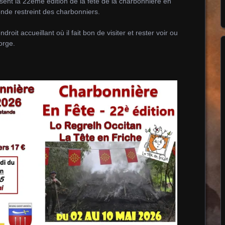
ent la 22ème édition de la fête de la charbonnière en
nde restreint des charbonniers.
oit accueillant où il fait bon de visiter et rester voir ou
orge.