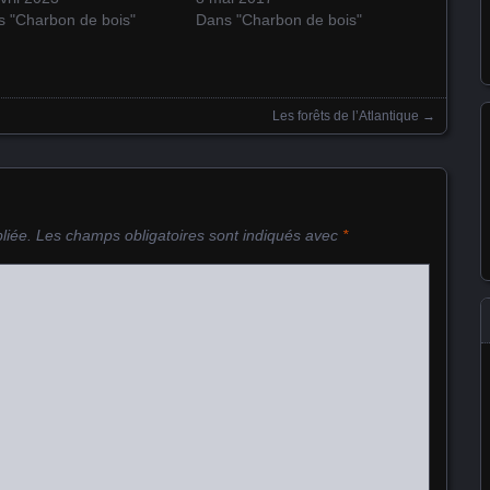
 "Charbon de bois"
Dans "Charbon de bois"
Les forêts de l’Atlantique
→
liée.
Les champs obligatoires sont indiqués avec
*