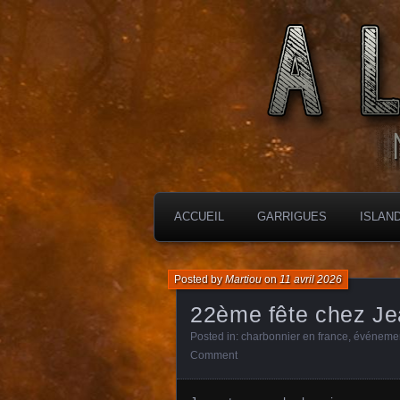
MES CHARBONNIÈRES
ALTIMARA
ACCUEIL
GARRIGUES
ISLAN
Posted by
Martiou
on
11 avril 2026
22ème fête chez J
Posted in:
charbonnier en france
,
événemen
Comment