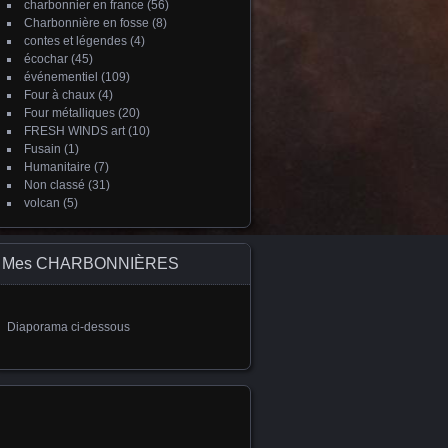
charbonnier en france
(56)
Charbonnière en fosse
(8)
contes et légendes
(4)
écochar
(45)
événementiel
(109)
Four à chaux
(4)
Four métalliques
(20)
FRESH WINDS art
(10)
Fusain
(1)
Humanitaire
(7)
Non classé
(31)
volcan
(5)
Mes CHARBONNIÈRES
Diaporama ci-dessous