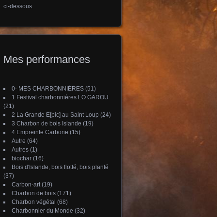
ci-dessous.
Mes performances
0- MES CHARBONNIÈRES
(51)
1 Festival charbonnières LO GAROU
(21)
2 La Grande E[pic] au Saint Loup
(24)
3 Charbon de bois Islande
(19)
4 Empreinte Carbone
(15)
Autre
(64)
Autres
(1)
biochar
(16)
Bois d'Islande, bois flotté, bois planté
(37)
Carbon-art
(19)
Charbon de bois
(171)
Charbon végétal
(68)
Charbonnier du Monde
(32)