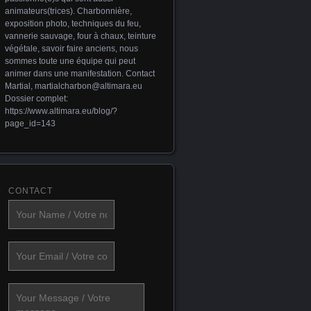
animateurs(trices). Charbonnière,
exposition photo, techniques du feu,
vannerie sauvage, four à chaux, teinture
végétale, savoir faire anciens, nous
sommes toute une équipe qui peut
animer dans une manifestation. Contact
Martial,
martialcharbon@altimara.eu
Dossier complet:
https://www.altimara.eu/blog/?
page_id=143
CONTACT