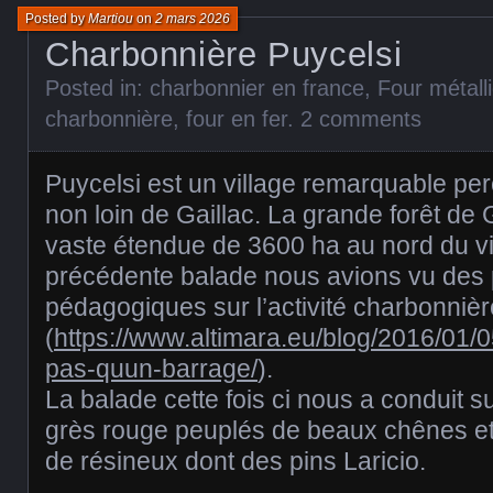
Posted by
Martiou
on
2 mars 2026
Charbonnière Puycelsi
Posted in:
charbonnier en france
,
Four métall
charbonnière
,
four en fer
.
2 comments
Puycelsi est un village remarquable per
non loin de Gaillac. La grande forêt d
vaste étendue de 3600 ha au nord du vi
précédente balade nous avions vu des
pédagogiques sur l’activité charbonniè
(
https://www.altimara.eu/blog/2016/01/0
pas-quun-barrage/
).
La balade cette fois ci nous a conduit s
grès rouge peuplés de beaux chênes et
de résineux dont des pins Laricio.