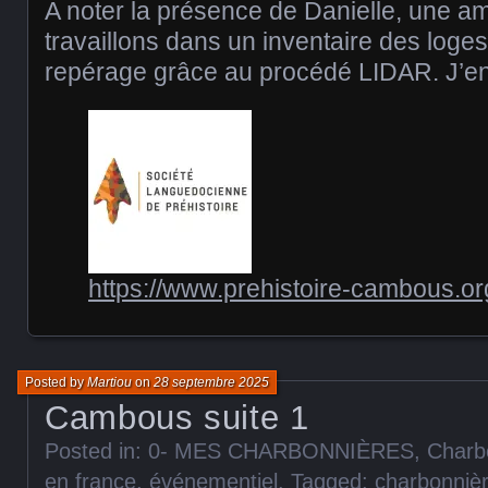
A noter la présence de Danielle, une a
travaillons dans un inventaire des loge
repérage grâce au procédé LIDAR. J’en 
https://www.prehistoire-cambous.or
Posted by
Martiou
on
28 septembre 2025
Cambous suite 1
Posted in:
0- MES CHARBONNIÈRES
,
Charb
en france
,
événementiel
. Tagged:
charbonniè