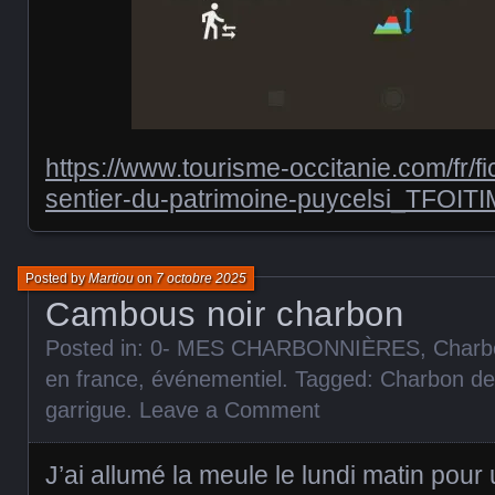
https://www.tourisme-occitanie.com/fr/fic
sentier-du-patrimoine-puycelsi_TFOI
Posted by
Martiou
on
7 octobre 2025
Cambous noir charbon
Posted in:
0- MES CHARBONNIÈRES
,
Charb
en france
,
événementiel
. Tagged:
Charbon de
garrigue
.
Leave a Comment
J’ai allumé la meule le lundi matin pour 