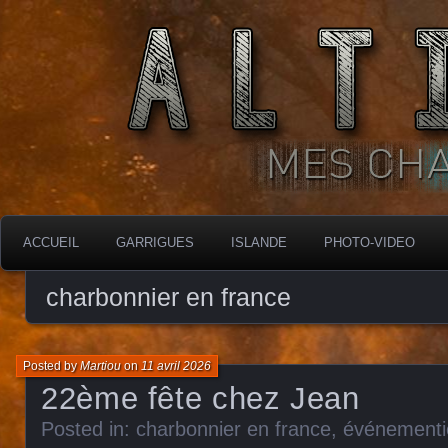
MES CHARBONNIÈRES
ALTIMARA
ACCUEIL
GARRIGUES
ISLANDE
PHOTO-VIDEO
charbonnier en france
Posted by
Martiou
on
11 avril 2026
22ème fête chez Jean
Posted in:
charbonnier en france
,
événementi