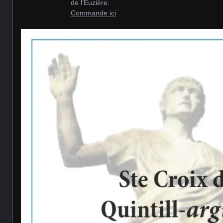
de l’Euzière.
Comman
de ici