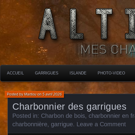
MES CHARBONNIÈRES
ALTIMARA
ACCUEIL
GARRIGUES
ISLANDE
PHOTO-VIDEO
Posted by
Martiou
on
5 avril 2026
Charbonnier des garrigues
Posted in:
Charbon de bois
,
charbonnier en f
charbonnière
,
garrigue
.
Leave a Comment