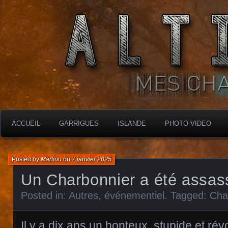
MES CHARBONNIÈRES
ALTIMARA
ACCUEIL
GARRIGUES
ISLANDE
PHOTO-VIDEO
Posted by
Martiou
on
7 janvier 2025
Un Charbonnier a été assass
Posted in:
Autres
,
événementiel
. Tagged:
Cha
Il y a dix ans un honteux, stupide et ré