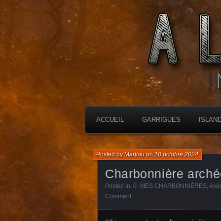
MES CHARBONNIÈRES
ALTIMARA
ACCUEIL
GARRIGUES
ISLAN
Posted by
Martiou
on
10 octobre 2024
Charbonnière arché
Posted in:
0- MES CHARBONNIÈRES
,
évé
Comment