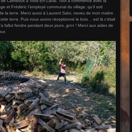
que de Cambous à Viols-En-Laval. Tout a commencé avec la
ge et Frédéric l’employé communal du village, qu’il soit
r de la terre. Merci aussi à Laurent Salvi, neveu de mon maitre
cette terre. Puis nous avons réceptionné le bois… est là c’était
a fallut fendre pendant deux jours, grrrr ! Merci aux aides de
eur.