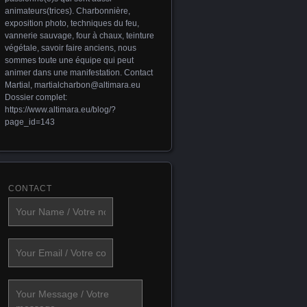
animateurs(trices). Charbonnière,
exposition photo, techniques du feu,
vannerie sauvage, four à chaux, teinture
végétale, savoir faire anciens, nous
sommes toute une équipe qui peut
animer dans une manifestation. Contact
Martial,
martialcharbon@altimara.eu
Dossier complet:
https://www.altimara.eu/blog/?
page_id=143
CONTACT