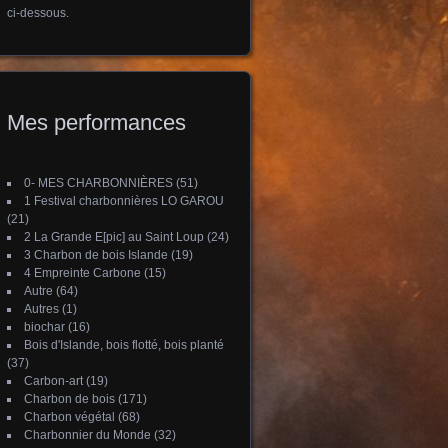
ci-dessous.
Mes performances
0- MES CHARBONNIÈRES
(51)
1 Festival charbonnières LO GAROU
(21)
2 La Grande E[pic] au Saint Loup
(24)
3 Charbon de bois Islande
(19)
4 Empreinte Carbone
(15)
Autre
(64)
Autres
(1)
biochar
(16)
Bois d'Islande, bois flotté, bois planté
(37)
Carbon-art
(19)
Charbon de bois
(171)
Charbon végétal
(68)
Charbonnier du Monde
(32)