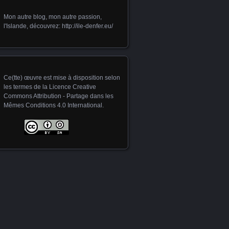
Mon autre blog, mon autre passion,
l'Islande, découvrez:
http://ile-denfer.eu/
Ce(tte) œuvre est mise à disposition selon
les termes de la
Licence Creative
Commons Attribution - Partage dans les
Mêmes Conditions 4.0 International
.