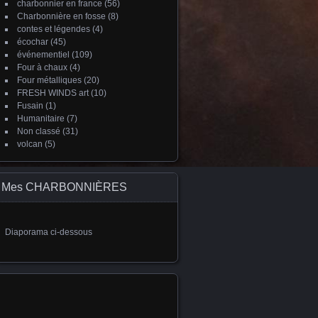
charbonnier en france
(56)
Charbonnière en fosse
(8)
contes et légendes
(4)
écochar
(45)
événementiel
(109)
Four à chaux
(4)
Four métalliques
(20)
FRESH WINDS art
(10)
Fusain
(1)
Humanitaire
(7)
Non classé
(31)
volcan
(5)
Mes CHARBONNIÈRES
Diaporama ci-dessous