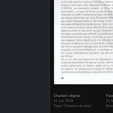
Charbon végétal
Four
21 juin 2016
21 f
Dans "Charbon de bois"
Dans