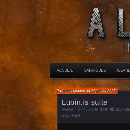
MES CHARBONNIÈRES
ALTIMARA
ACCUEIL
GARRIGUES
ISLAN
Posted by
Martiou
on
24 janvier 2025
Lupin.is suite
Posted in:
0- MES CHARBONNIÈRES
,
Cha
a Comment