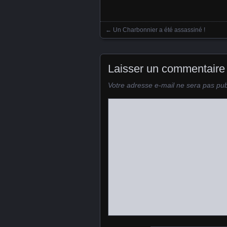
←
Un Charbonnier a été assassiné !
Posts navigation
Laisser un commentaire
Votre adresse e-mail ne sera pas pub