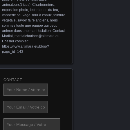
animateurs(trices). Charbonnière,
exposition photo, techniques du feu,
vannerie sauvage, four à chaux, teinture
végétale, savoir faire anciens, nous
sommes toute une équipe qui peut
animer dans une manifestation. Contact
Martial,
martialcharbon@altimara.eu
Dossier complet:
https://www.altimara.eu/blog/?
page_id=143
CONTACT