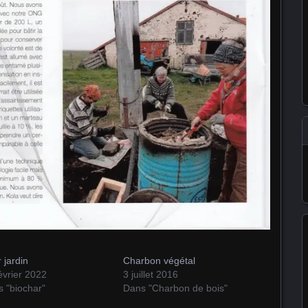
 jardin
Charbon végétal
évrier 2022
3 juillet 2016
 "biochar"
Dans "Charbon de bois"