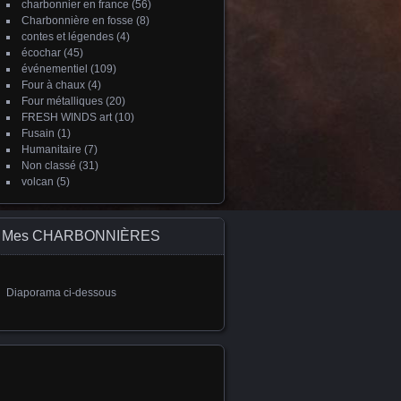
charbonnier en france
(56)
Charbonnière en fosse
(8)
contes et légendes
(4)
écochar
(45)
événementiel
(109)
Four à chaux
(4)
Four métalliques
(20)
FRESH WINDS art
(10)
Fusain
(1)
Humanitaire
(7)
Non classé
(31)
volcan
(5)
Mes CHARBONNIÈRES
Diaporama ci-dessous