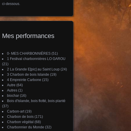
ci-dessous.
Mes performances
0- MES CHARBONNIÈRES
(51)
1 Festival charbonnières LO GAROU
(21)
2 La Grande E[pic] au Saint Loup
(24)
3 Charbon de bois Islande
(19)
4 Empreinte Carbone
(15)
Autre
(64)
Autres
(1)
biochar
(16)
Bois d'Islande, bois flotté, bois planté
(37)
Carbon-art
(19)
Charbon de bois
(171)
Charbon végétal
(68)
Charbonnier du Monde
(32)