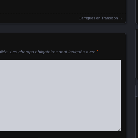
Garrigues en Transition
→
liée.
Les champs obligatoires sont indiqués avec
*