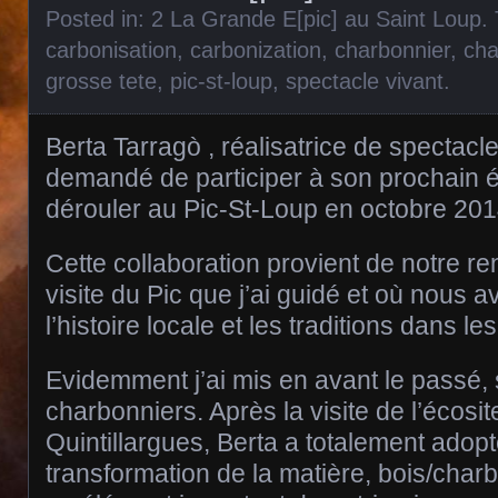
Posted in:
2 La Grande E[pic] au Saint Loup
.
carbonisation
,
carbonization
,
charbonnier
,
cha
grosse tete
,
pic-st-loup
,
spectacle vivant
.
Berta Tarragò , réalisatrice de spectacl
demandé de participer à son prochain 
dérouler au Pic-St-Loup en octobre 201
Cette collaboration provient de notre re
visite du Pic que j’ai guidé et où nous
l’histoire locale et les traditions dans le
Evidemment j’ai mis en avant le passé, 
charbonniers. Après la visite de l’écosi
Quintillargues, Berta a totalement adopt
transformation de la matière, bois/charb