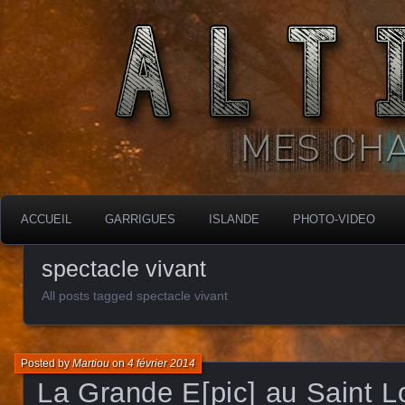
MES CHARBONNIÈRES
ALTIMARA
ACCUEIL
GARRIGUES
ISLANDE
PHOTO-VIDEO
spectacle vivant
All posts tagged spectacle vivant
Posted by
Martiou
on
4 février 2014
La Grande E[pic] au Saint L