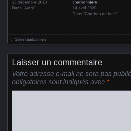
18 décembre 2013
charbonnière
Dans "Autre"
14 avril 2020
Dans "Charbon de bois"
←
Stage charbonnière
Posts navigation
Laisser un commentaire
Votre adresse e-mail ne sera pas publi
obligatoires sont indiqués avec
*