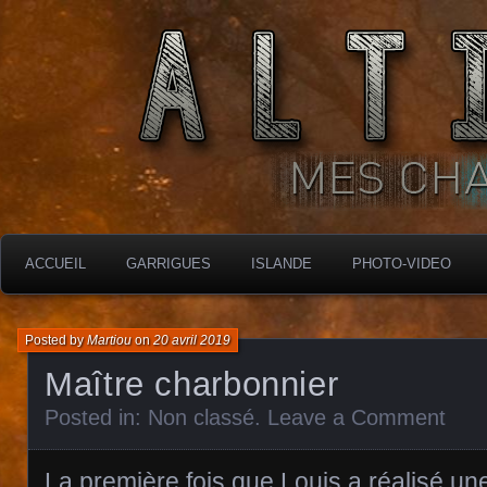
MES CHARBONNIÈRES
ALTIMARA
ACCUEIL
GARRIGUES
ISLANDE
PHOTO-VIDEO
Posted by
Martiou
on
20 avril 2019
Maître charbonnier
Posted in:
Non classé
.
Leave a Comment
La première fois que Louis a réalisé u