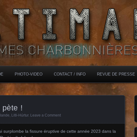
DE
PHOTO-VIDEO
CONTACT / INFO
REVUE DE PRESSE
 pète !
slande
,
Litli-Húrtur
.
Leave a Comment
 qui surplombe la fissure éruptive de cette année 2023 dans la