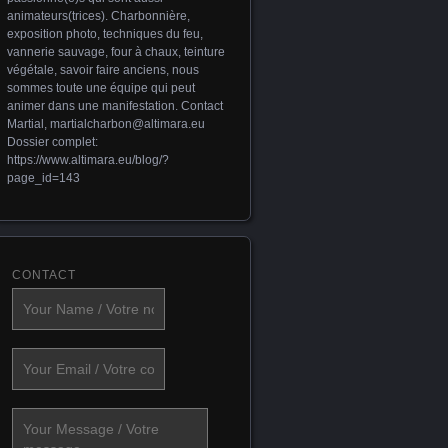
animateurs(trices). Charbonnière,
exposition photo, techniques du feu,
vannerie sauvage, four à chaux, teinture
végétale, savoir faire anciens, nous
sommes toute une équipe qui peut
animer dans une manifestation. Contact
Martial,
martialcharbon@altimara.eu
Dossier complet:
https://www.altimara.eu/blog/?
page_id=143
CONTACT