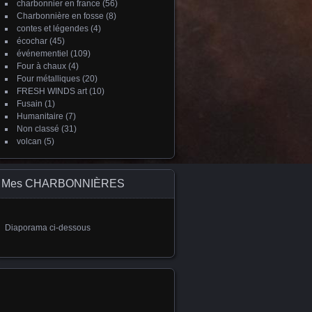
charbonnier en france
(56)
Charbonnière en fosse
(8)
contes et légendes
(4)
écochar
(45)
événementiel
(109)
Four à chaux
(4)
Four métalliques
(20)
FRESH WINDS art
(10)
Fusain
(1)
Humanitaire
(7)
Non classé
(31)
volcan
(5)
Mes CHARBONNIÈRES
Diaporama ci-dessous