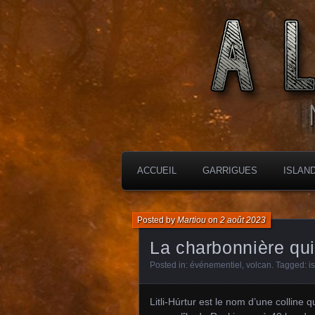
MES CHARBONNIÈRES
ALTIMARA
ACCUEIL
GARRIGUES
ISLAN
Posted by
Martiou
on
2 août 2023
La charbonnière qui
Posted in:
événementiel
,
volcan
. Tagged:
i
Litli-Húrtur est le nom d’une colline