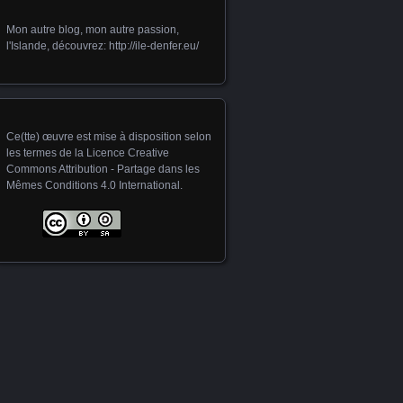
Mon autre blog, mon autre passion,
l'Islande, découvrez:
http://ile-denfer.eu/
Ce(tte) œuvre est mise à disposition selon
les termes de la
Licence Creative
Commons Attribution - Partage dans les
Mêmes Conditions 4.0 International
.