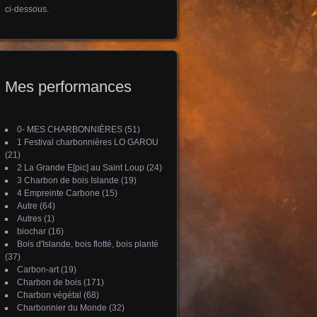
ci-dessous.
Mes performances
0- MES CHARBONNIÈRES
(51)
1 Festival charbonnières LO GAROU
(21)
2 La Grande E[pic] au Saint Loup
(24)
3 Charbon de bois Islande
(19)
4 Empreinte Carbone
(15)
Autre
(64)
Autres
(1)
biochar
(16)
Bois d'Islande, bois flotté, bois planté
(37)
Carbon-art
(19)
Charbon de bois
(171)
Charbon végétal
(68)
Charbonnier du Monde
(32)