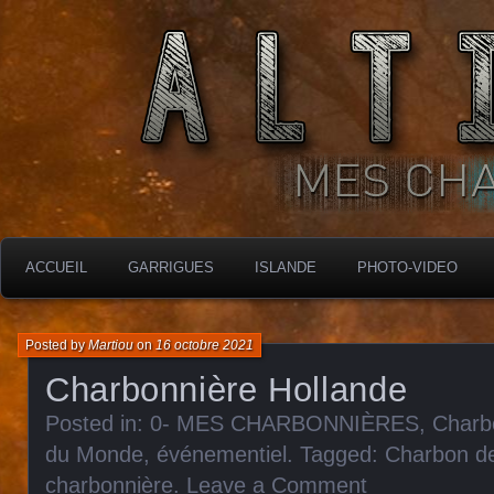
MES CHARBONNIÈRES
ALTIMARA
ACCUEIL
GARRIGUES
ISLANDE
PHOTO-VIDEO
Posted by
Martiou
on
16 octobre 2021
Charbonnière Hollande
Posted in:
0- MES CHARBONNIÈRES
,
Charb
du Monde
,
événementiel
. Tagged:
Charbon de
charbonnière
.
Leave a Comment