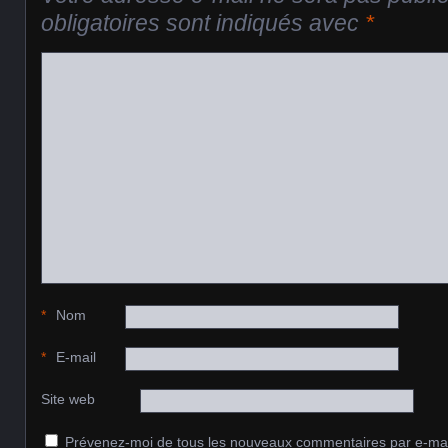
obligatoires sont indiqués avec
*
*
Nom
*
E-mail
Site web
Prévenez-moi de tous les nouveaux commentaires par e-mai