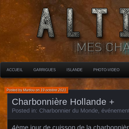
MES CHARBONNIÈRES
ALTIMARA
ACCUEIL
GARRIGUES
ISLANDE
PHOTO-VIDEO
Posted by
Martiou
on
19 octobre 2021
Charbonnière Hollande +
Posted in:
Charbonnier du Monde
,
événement
4ème jour de cuisson de la charbonnière