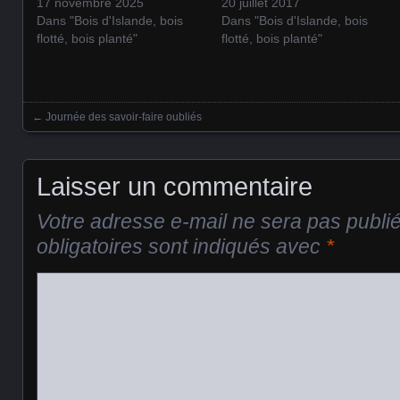
17 novembre 2025
20 juillet 2017
Dans "Bois d'Islande, bois
Dans "Bois d'Islande, bois
flotté, bois planté"
flotté, bois planté"
←
Journée des savoir-faire oubliés
Posts navigation
Laisser un commentaire
Votre adresse e-mail ne sera pas publi
obligatoires sont indiqués avec
*