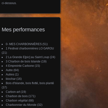
ci-dessous.
Mes performances
0- MES CHARBONNIÈRES
(51)
1 Festival charbonnières LO GAROU
(21)
2 La Grande E[pic] au Saint Loup
(24)
3 Charbon de bois Islande
(19)
4 Empreinte Carbone
(15)
Autre
(64)
Autres
(1)
biochar
(16)
Bois d'Islande, bois flotté, bois planté
(37)
Carbon-art
(19)
Charbon de bois
(171)
Charbon végétal
(68)
Charbonnier du Monde
(32)