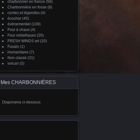
charbonnier en france
(56)
Charbonnière en fosse
(8)
contes et légendes
(4)
écochar
(45)
événementiel
(109)
Four à chaux
(4)
Four métalliques
(20)
FRESH WINDS art
(10)
Fusain
(1)
Humanitaire
(7)
Non classé
(31)
volcan
(5)
Mes CHARBONNIÈRES
Diaporama ci-dessous