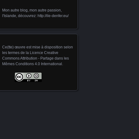
Mon autre blog, mon autre passion,
l'Islande, découvrez:
http://ile-denfer.eu/
Ce(tte) œuvre est mise à disposition selon
les termes de la
Licence Creative
Commons Attribution - Partage dans les
Mêmes Conditions 4.0 International
.