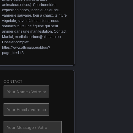
animateurs(trices). Charbonnière,
exposition photo, techniques du feu,
vannerie sauvage, four à chaux, teinture
végétale, savoir faire anciens, nous
sommes toute une équipe qui peut
animer dans une manifestation. Contact
Martial,
martialcharbon@altimara.eu
Dossier complet:
https://www.altimara.eu/blog/?
page_id=143
CONTACT