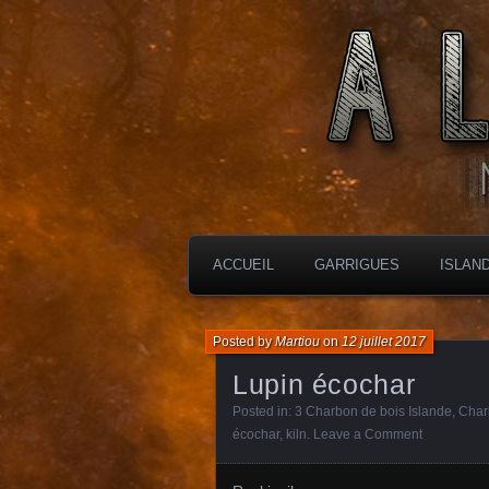
MES CHARBONNIÈRES
ALTIMARA
ACCUEIL
GARRIGUES
ISLAN
Posted by
Martiou
on
12 juillet 2017
Lupin écochar
Posted in:
3 Charbon de bois Islande
,
Char
écochar
,
kiln
.
Leave a Comment