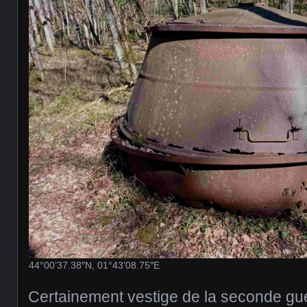
44°00’37.38″N, 01°43’08.75″E
Certainement vestige de la seconde guer