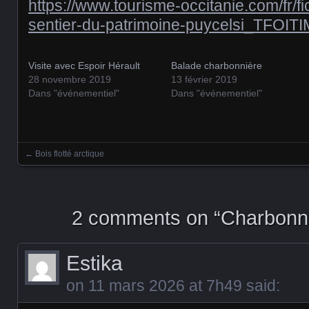
https://www.tourisme-occitanie.com/fr/fic
sentier-du-patrimoine-puycelsi_TFOI
Visite avec Espoir Hérault
Balade charbonnière
28 novembre 2019
13 février 2019
Dans "événementiel"
Dans "événementiel"
←
Bois flotté arctique
Posts navigation
2 comments on “
Charbonni
Estika
on
11 mars 2026 at 7h49
said: