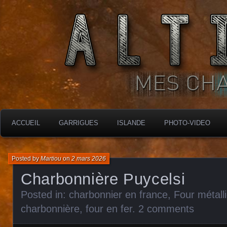
MES CHARBONNIÈRES
ALTIMARA
ACCUEIL
GARRIGUES
ISLANDE
PHOTO-VIDEO
Posted by
Martiou
on
2 mars 2026
Charbonnière Puycelsi
Posted in:
charbonnier en france
,
Four métall
charbonnière
,
four en fer
.
2 comments