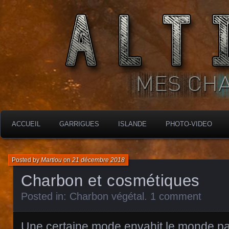
MES CHARBONNIÈRES
ALTIMARA
ACCUEIL
GARRIGUES
ISLANDE
PHOTO-VIDEO
Posted by
Martiou
on
21 décembre 2018
Charbon et cosmétiques
Posted in:
Charbon végétal
.
1 comment
Une certaine mode envahit le monde p