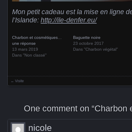
Mon petit cadeau est la mise en ligne 
l’Islande:
http://ile-denfer.eu/
Charbon et cosmétiques…
Baguette noire
une réponse
23 octobre 2017
13 mars 2019
Dans "Charbon végétal"
Dans "Non classé"
←
Visite
Posts navigation
One comment on “
Charbon 
nicole