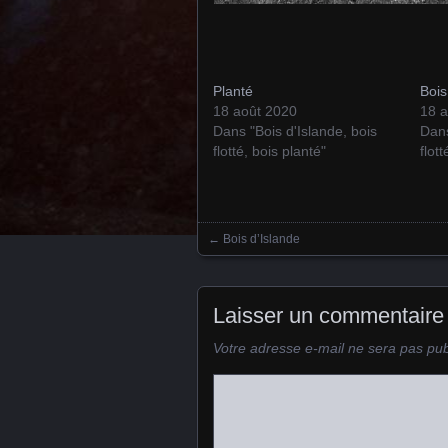
Planté
Bois
18 août 2020
18 
Dans "Bois d'Islande, bois
Dans
flotté, bois planté"
flot
←
Bois d’Islande
Posts navigation
Laisser un commentaire
Votre adresse e-mail ne sera pas pub