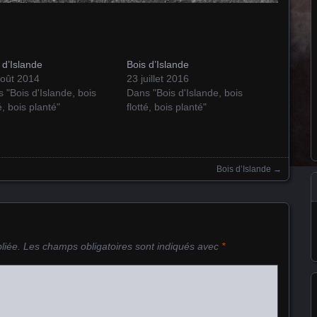
 d’Islande
Bois d’Islande
août 2014
23 juillet 2016
 "Bois d'Islande, bois
Dans "Bois d'Islande, bois
té, bois planté"
flotté, bois planté"
Bois d’Islande
→
liée.
Les champs obligatoires sont indiqués avec
*