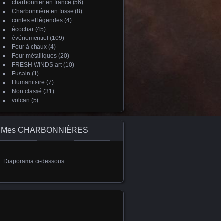
charbonnier en france
(56)
Charbonnière en fosse
(8)
contes et légendes
(4)
écochar
(45)
événementiel
(109)
Four à chaux
(4)
Four métalliques
(20)
FRESH WINDS art
(10)
Fusain
(1)
Humanitaire
(7)
Non classé
(31)
volcan
(5)
Mes CHARBONNIÈRES
Diaporama ci-dessous