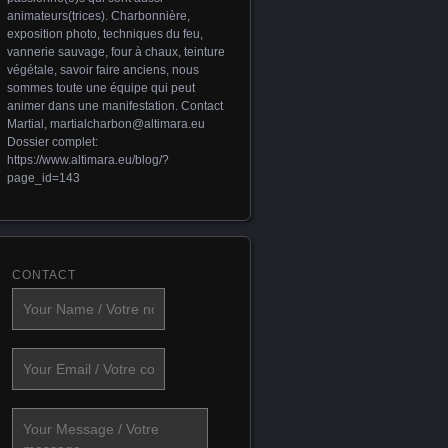
animateurs(trices). Charbonnière,
exposition photo, techniques du feu,
vannerie sauvage, four à chaux, teinture
végétale, savoir faire anciens, nous
sommes toute une équipe qui peut
animer dans une manifestation. Contact
Martial,
martialcharbon@altimara.eu
Dossier complet:
https://www.altimara.eu/blog/?
page_id=143
CONTACT