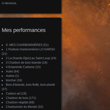
ci-dessous.
Mes performances
0- MES CHARBONNIÈRES
(51)
1 Festival charbonnières LO GAROU
(21)
2 La Grande E[pic] au Saint Loup
(24)
3 Charbon de bois Islande
(19)
4 Empreinte Carbone
(15)
Autre
(64)
Autres
(1)
biochar
(16)
Bois d'Islande, bois flotté, bois planté
(37)
Carbon-art
(19)
Charbon de bois
(171)
Charbon végétal
(68)
Charbonnier du Monde
(32)