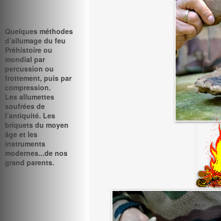
Quelques méthodes
d’allumage du feu
Préhistoire ou
mondial par
percussion ou
frottement, puis par
compression.
Les allumettes
soufrées de
l’antiquité. Les
briquets du moyen
âge et les
instruments
modernes...de nos
grand parents.