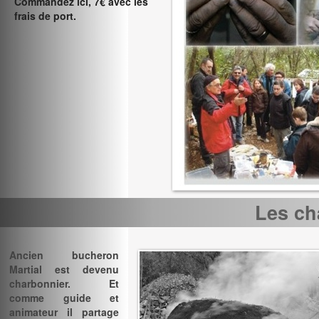
Commandez ici, 7€ avec les
frais de port.
Les ch
Ancien bucheron
Martial est devenu
charbonnier. Et
comme guide et
animateur il partage