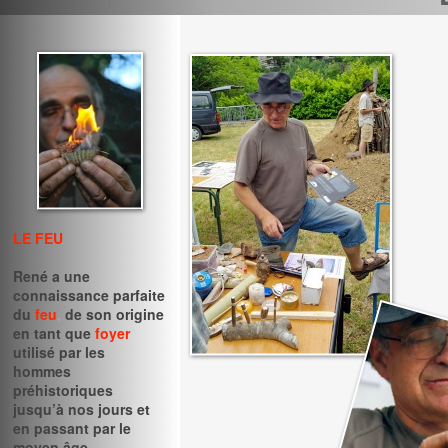
LE FEU
René a une
connaissance parfaite
du
feu
,
de son origine
en tant que
foyer
utilisé par les
hommes
préhistoriques
jusqu’à nos jours et
en passant par le
moyen âge.