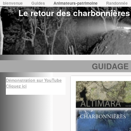
bienvenue
Guides
Animateurs-patrimoine
Randonnée
Le retour des charbonnières
martiacq@orange.fr
GUIDAGE 
Démonstration sur YouTube
Cliquez ici