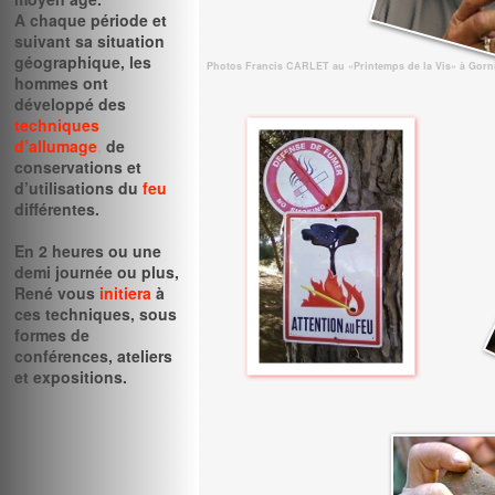
A chaque période et
suivant sa situation
géographique, les
Photos Francis CARLET au «Printemps de la Vis» à Gorn
hommes ont
développé des
techniques
d’allumage
,
de
conservations et
d’utilisations du
feu
différentes.
En 2 heures ou une
demi journée ou plus,
René vous
initiera
à
ces techniques, sous
formes de
conférences, ateliers
et expositions.