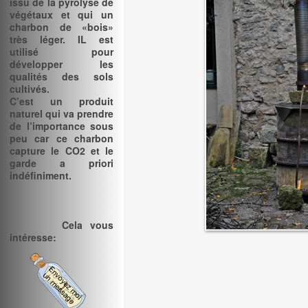
issu de la pyrolyse de
végétaux et qui un
charbon de «bois»
très léger. IL est
utilisé pour
développer les
qualités des sols
cultivés.
C’est un produit
naturel qui va prendre
de l’importance sous
peu car ce charbon
capture le CO2 et le
garde a priori
indéfiniment.
Cela vous
intéresse: