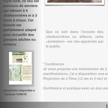
foyer rural, ce lieu est
parcouru de sentiers
qui mènent à 9
charbonnières et à 3
fours à chaux. Cet
écosite est
parfaitement adapté
Que ce soit dans l’écosite des
pour accueillir des
charbonnières ou ailleurs, cette
groupes adultes ou
«animation» est très appréciée par
enfants.
le public.
* Conférence
Je vous propose une intervention de 2
manifestations, j’ai a disposition une 
Projection de 2 films (12 mn et 5 mn) e
Conférence et pratique avec en duo ave
Randofiche disponible à
l’épicerie l’ORKYS