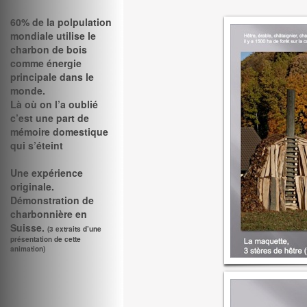
60% de la polpulation
mondiale utilise le
charbon de bois
comme énergie
principale dans le
monde.
Là où on l’a oublié
c’est une part de
mémoire domestique
qui s’éteint
Une expérience
originale.
Démonstration de
charbonnière en
Suisse.
(3 extraits d’une
présentation de cette
animation)