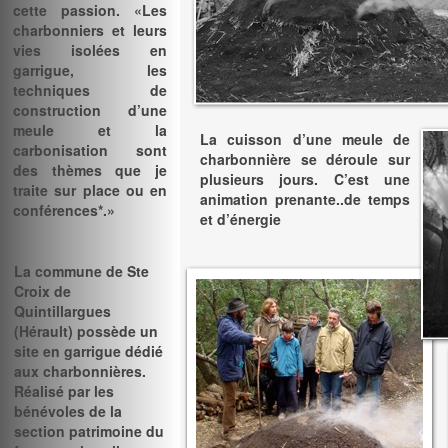
cette passion. «Les
charbonniers et leurs
vies isolées en
garrigue, les
techniques de
construction d’une
meule et la
La cuisson d’une meule de
carbonisation sont
charbonnière se déroule sur
des thèmes que je
plusieurs jours. C’est une
traite sur place ou en
animation prenante..de temps
conférences*.»
et d’énergie
La commune de Ste
Croix de
Quintillargues
(Hérault) possède un
site en garrigue dédié
aux charbonnières.
Réalisé par les
bénévoles de la
section patrimoine du